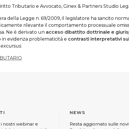
iritto Tributario e Avvocato, Ginex & Partners Studio Leg
ra della Legge n. 69/2009, il legislatore ha sancito norma
idicamente rilevante il comportamento processuale omissi
ersa. Ne è derivato un
acceso dibattito dottrinale e giuri
o in evidenza problematicità e
contrasti interpretativi s
o
excursus
.
RIBUTARIO
TI
NEWS
 i nostri webinar e
Resta aggiornato sulle novi