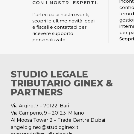
incont
CON I NOSTRI ESPERTI.
confro
temi di
Partecipa ai nostri eventi,
gestio
scopri le ultime novità legali
interna
e fiscali e contattaci per
per pa
ricevere supporto
Scopri
personalizzato.
STUDIO LEGALE
TRIBUTARIO GINEX &
PARTNERS
Via Argiro, 7 – 70122 Bari
Via Camperio, 9 – 20123 Milano
Al Moosa Tower 2 – Trade Centre Dubai
angelo.ginex@studioginex.it