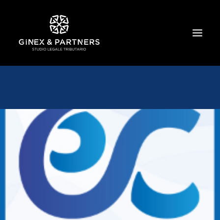
HOME
CHI SIAMO
TRIBUTARIO E PENALE TRIBUTARIO
GESTIONE E PROTEZIONE DEL PATRIMONIO
SOCIETARIO E CONTRATTUALISTICA
COMMERCIO INTERNAZIONALE
BANCARIO E FINANZIARIO
NEWS ED EVENTI