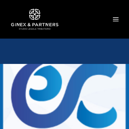
HOME
CHI SIAMO
TRIBUTARIO E PENALE TRIBUTARIO
GESTIONE E PROTEZIONE DEL PATRIMONIO
SOCIETARIO E CONTRATTUALISTICA
COMMERCIO INTERNAZIONALE
BANCARIO E FINANZIARIO
NEWS ED EVENTI