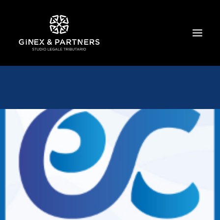
HOME
CHI SIAMO
TRIBUTARIO E PENALE TRIBUTARIO
GESTIONE E PROTEZIONE DEL PATRIMONIO
SOCIETARIO E CONTRATTUALISTICA
COMMERCIO INTERNAZIONALE
BANCARIO E FINANZIARIO
NEWS ED EVENTI