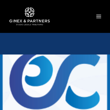
HOME
CHI SIAMO
TRIBUTARIO E PENALE TRIBUTARIO
GESTIONE E PROTEZIONE DEL PATRIMONIO
SOCIETARIO E CONTRATTUALISTICA
COMMERCIO INTERNAZIONALE
BANCARIO E FINANZIARIO
NEWS ED EVENTI