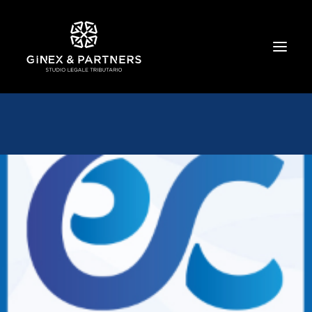
HOME
CHI SIAMO
TRIBUTARIO E PENALE TRIBUTARIO
GESTIONE E PROTEZIONE DEL PATRIMONIO
SOCIETARIO E CONTRATTUALISTICA
COMMERCIO INTERNAZIONALE
BANCARIO E FINANZIARIO
NEWS ED EVENTI