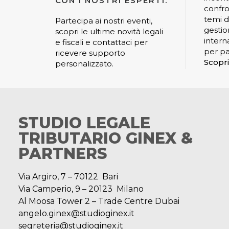
CON I NOSTRI ESPERTI.
confro
temi di
Partecipa ai nostri eventi,
gestio
scopri le ultime novità legali
interna
e fiscali e contattaci per
per pa
ricevere supporto
Scopri
personalizzato.
STUDIO LEGALE
TRIBUTARIO GINEX &
PARTNERS
Via Argiro, 7 – 70122 Bari
Via Camperio, 9 – 20123 Milano
Al Moosa Tower 2 – Trade Centre Dubai
angelo.ginex@studioginex.it
segreteria@studioginex.it