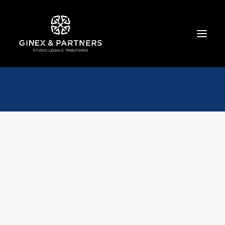
HOME
CHI SIAMO
TRIBUTARIO E PENALE TRIBUTARIO
GESTIONE E PROTEZIONE DEL PATRIMONIO
SOCIETARIO E CONTRATTUALISTICA
COMMERCIO INTERNAZIONALE
BANCARIO E FINANZIARIO
NEWS ED EVENTI