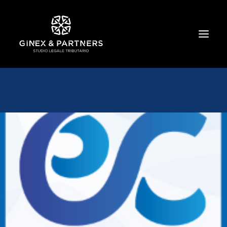
HOME
CHI SIAMO
TRIBUTARIO E PENALE TRIBUTARIO
GESTIONE E PROTEZIONE DEL PATRIMONIO
SOCIETARIO E CONTRATTUALISTICA
COMMERCIO INTERNAZIONALE
BANCARIO E FINANZIARIO
NEWS ED EVENTI