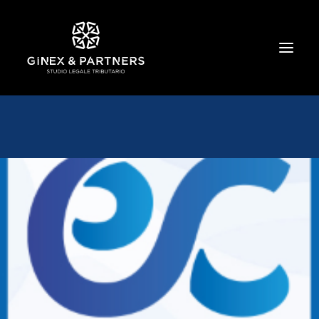
HOME
CHI SIAMO
TRIBUTARIO E PENALE TRIBUTARIO
GESTIONE E PROTEZIONE DEL PATRIMONIO
SOCIETARIO E CONTRATTUALISTICA
COMMERCIO INTERNAZIONALE
BANCARIO E FINANZIARIO
NEWS ED EVENTI