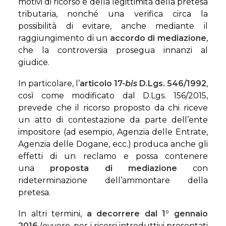
motivi di ricorso e della legittimità della pretesa
tributaria, nonché una verifica circa la
possibilità di evitare, anche mediante il
raggiungimento di un
accordo di mediazione
,
che la controversia prosegua innanzi al
giudice.
In particolare, l’
articolo 17-
bis
D.Lgs. 546/1992
,
così come modificato dal D.Lgs. 156/2015,
prevede che il ricorso proposto da chi riceve
un atto di contestazione da parte dell’ente
impositore (ad esempio, Agenzia delle Entrate,
Agenzia delle Dogane, ecc.) produca anche gli
effetti di un reclamo e possa contenere
una
proposta di mediazione
con
rideterminazione dell’ammontare della
pretesa.
In altri termini,
a decorrere dal 1° gennaio
2016
(ovvero, per i ricorsi introduttivi presentati