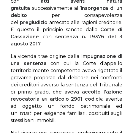
con
atti aventi natura
gratuita
successivamente all’
insorgenza di un
debito
per consapevolezza
del
pregiudizio
arrecato alle ragioni creditorie.
È questo il principio sancito dalla
Corte di
Cassazione
con
sentenza n. 19376 del 3
agosto 2017
.
La vicenda trae origine dalla
impugnazione di
una sentenza
con cui la Corte d’appello
territorialmente competente aveva rigettato il
gravame proposto dal debitore nei confronti
dei creditori avverso la sentenza del Tribunale
di primo grado,
che aveva accolto l’azione
revocatoria
ex
articolo 2901 cod.civ.
avente
ad oggetto un fondo patrimoniale ed
un
trust
per esigenze familiari, costituiti sugli
stessi beni immobili.
Nel ricorso per cassazione, preliminarmente il