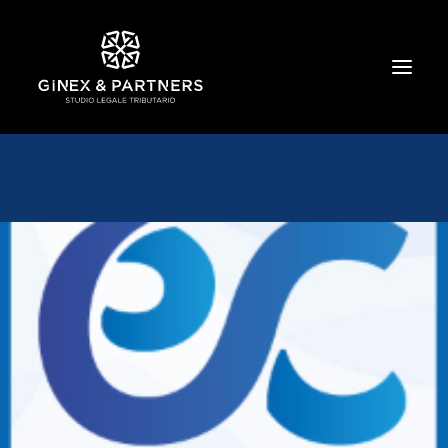
HOME
CHI SIAMO
TRIBUTARIO E PENALE TRIBUTARIO
GESTIONE E PROTEZIONE DEL PATRIMONIO
SOCIETARIO E CONTRATTUALISTICA
COMMERCIO INTERNAZIONALE
BANCARIO E FINANZIARIO
NEWS ED EVENTI