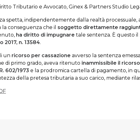
iritto Tributario e Avvocato, Ginex & Partners Studio Leg
za spetta, indipendentemente dalla realtà processuale,
n la conseguenza che il
soggetto direttamente raggiun
venuto,
ha diritto di impugnare
tale sentenza. È questo il
 2017, n. 13584
.
di un
ricorso per cassazione
avverso la sentenza emessa
one di primo grado, aveva ritenuto
inammissibile il ricorso
.R. 602/1973
e la prodromica cartella di pagamento, in 
tezza della pretesa tributaria a suo carico, mediante rilasc
DF