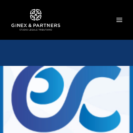
HOME
CHI SIAMO
TRIBUTARIO E PENALE TRIBUTARIO
GESTIONE E PROTEZIONE DEL PATRIMONIO
SOCIETARIO E CONTRATTUALISTICA
COMMERCIO INTERNAZIONALE
BANCARIO E FINANZIARIO
NEWS ED EVENTI