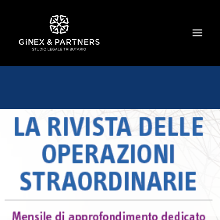
HOME
CHI SIAMO
TRIBUTARIO E PENALE TRIBUTARIO
GESTIONE E PROTEZIONE DEL PATRIMONIO
SOCIETARIO E CONTRATTUALISTICA
COMMERCIO INTERNAZIONALE
BANCARIO E FINANZIARIO
NEWS ED EVENTI