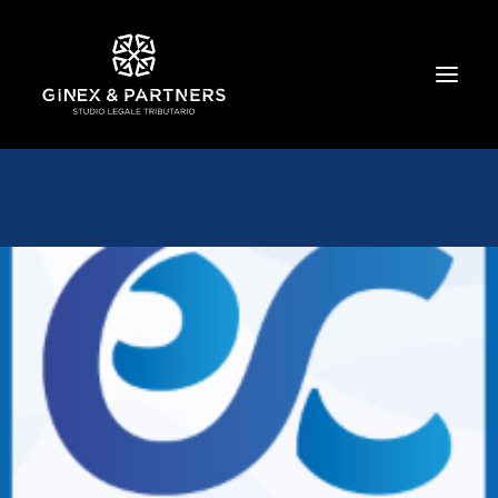
HOME
CHI SIAMO
TRIBUTARIO E PENALE TRIBUTARIO
GESTIONE E PROTEZIONE DEL PATRIMONIO
SOCIETARIO E CONTRATTUALISTICA
COMMERCIO INTERNAZIONALE
BANCARIO E FINANZIARIO
NEWS ED EVENTI