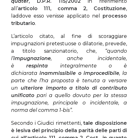
quater
, D.P.R. 115/2002
in riferimento
all’
articolo 111, comma 2, Costituzione
,
laddove esso venisse applicato nel
processo
tributario
.
L’articolo citato, al fine di scoraggiare
impugnazioni pretestuose o dilatorie, prevede,
a titolo sanzionatorio, che,
“quando
l’
impugnazione
, anche incidentale,
è
respinta
integralmente o è
dichiarata
inammissibile o improcedibile
, la
parte che l’ha proposta è tenuta a versare
un
ulteriore importo a titolo di contributo
unificato
pari a quello dovuto per la stessa
impugnazione, principale o incidentale, a
norma del comma 1-bis”.
Secondo i Giudici rimettenti,
tale disposizione
è lesiva del principio della parità delle parti di
cui all’
articolo 111, comma 2, Cost.
, in quanto