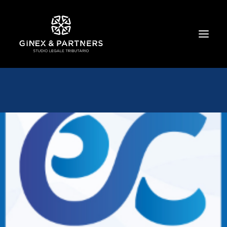
HOME
CHI SIAMO
TRIBUTARIO E PENALE TRIBUTARIO
GESTIONE E PROTEZIONE DEL PATRIMONIO
SOCIETARIO E CONTRATTUALISTICA
COMMERCIO INTERNAZIONALE
BANCARIO E FINANZIARIO
NEWS ED EVENTI