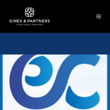
HOME
CHI SIAMO
TRIBUTARIO E PENALE TRIBUTARIO
GESTIONE E PROTEZIONE DEL PATRIMONIO
SOCIETARIO E CONTRATTUALISTICA
COMMERCIO INTERNAZIONALE
BANCARIO E FINANZIARIO
NEWS ED EVENTI