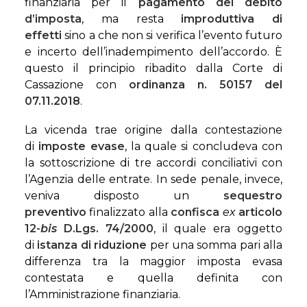
finanziaria per il
pagamento del debito
d’imposta
, ma resta
improduttiva di
effetti
sino a che non si verifica l’evento futuro
e incerto dell’inadempimento dell’accordo. È
questo il principio ribadito dalla Corte di
Cassazione con
ordinanza n. 50157 del
07.11.2018
.
La vicenda trae origine dalla contestazione
di
imposte evase
, la quale si concludeva con
la sottoscrizione di tre accordi conciliativi con
l’Agenzia delle entrate. In sede penale, invece,
veniva disposto un
sequestro
preventivo
finalizzato alla
confisca
ex
articolo
12-
bis
D.Lgs. 74/2000
, il quale era oggetto
di
istanza di riduzione
per una somma pari alla
differenza tra la maggior imposta evasa
contestata e quella definita con
l’Amministrazione finanziaria.