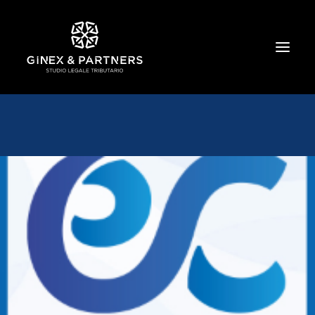
HOME
CHI SIAMO
TRIBUTARIO E PENALE TRIBUTARIO
GESTIONE E PROTEZIONE DEL PATRIMONIO
SOCIETARIO E CONTRATTUALISTICA
COMMERCIO INTERNAZIONALE
BANCARIO E FINANZIARIO
NEWS ED EVENTI