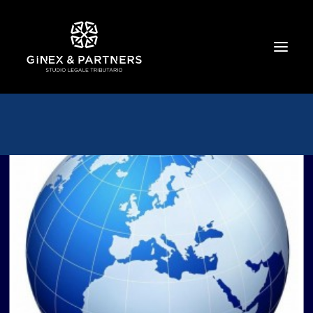
HOME
CHI SIAMO
TRIBUTARIO E PENALE TRIBUTARIO
GESTIONE E PROTEZIONE DEL PATRIMONIO
SOCIETARIO E CONTRATTUALISTICA
COMMERCIO INTERNAZIONALE
BANCARIO E FINANZIARIO
NEWS ED EVENTI