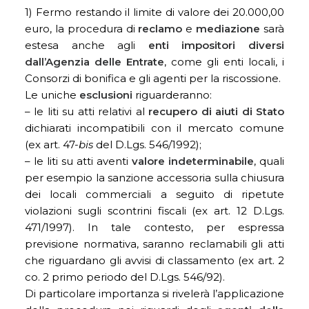
1) Fermo restando il limite di valore dei 20.000,00
euro, la procedura di
reclamo
e
mediazione
sarà
estesa anche agli
enti impositori diversi
dall’Agenzia delle Entrate
, come gli enti locali, i
Consorzi di bonifica e gli agenti per la riscossione.
Le uniche
esclusioni
riguarderanno:
– le liti su atti relativi al
recupero di aiuti di Stato
dichiarati incompatibili con il mercato comune
(ex art. 47-
bis
del D.Lgs. 546/1992);
– le liti su atti aventi
valore indeterminabile
, quali
per esempio la sanzione accessoria sulla chiusura
dei locali commerciali a seguito di ripetute
violazioni sugli scontrini fiscali (ex art. 12 D.Lgs.
471/1997). In tale contesto, per espressa
previsione normativa, saranno reclamabili gli atti
che riguardano gli avvisi di classamento (ex art. 2
co. 2 primo periodo del D.Lgs. 546/92).
Di particolare importanza si rivelerà l’applicazione