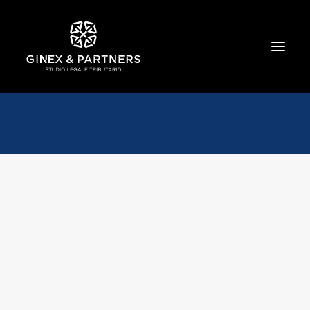
HOME
CHI SIAMO
TRIBUTARIO E PENALE TRIBUTARIO
GESTIONE E PROTEZIONE DEL PATRIMONIO
SOCIETARIO E CONTRATTUALISTICA
COMMERCIO INTERNAZIONALE
BANCARIO E FINANZIARIO
NEWS ED EVENTI