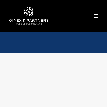
HOME
CHI SIAMO
TRIBUTARIO E PENALE TRIBUTARIO
GESTIONE E PROTEZIONE DEL PATRIMONIO
SOCIETARIO E CONTRATTUALISTICA
COMMERCIO INTERNAZIONALE
BANCARIO E FINANZIARIO
NEWS ED EVENTI