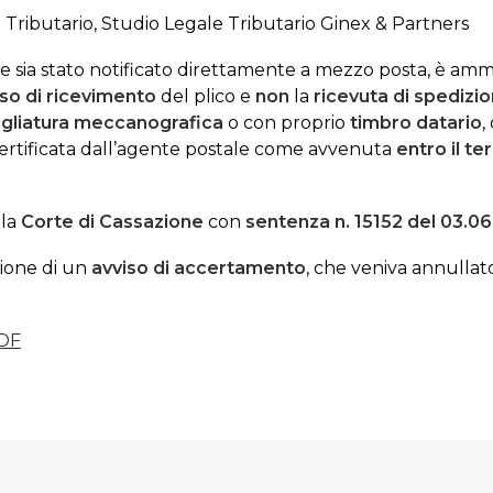
o Tributario, Studio Legale Tributario Ginex & Partners
he sia stato notificato direttamente a mezzo posta, è amm
iso di ricevimento
del plico e
non
la
ricevuta di spedizi
gliatura
meccanografica
o con proprio
timbro datario
,
 certificata dall’agente postale come avvenuta
entro
il t
lla
Corte di Cassazione
con
sentenza n. 15152 del 03.0
ione di un
avviso di accertamento
, che veniva annulla
DF