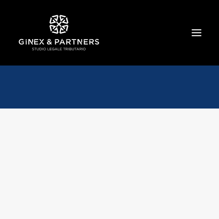
HOME
CHI SIAMO
TRIBUTARIO E PENALE TRIBUTARIO
GESTIONE E PROTEZIONE DEL PATRIMONIO
SOCIETARIO E CONTRATTUALISTICA
COMMERCIO INTERNAZIONALE
BANCARIO E FINANZIARIO
NEWS ED EVENTI