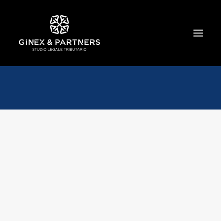
HOME
CHI SIAMO
TRIBUTARIO E PENALE TRIBUTARIO
GESTIONE E PROTEZIONE DEL PATRIMONIO
SOCIETARIO E CONTRATTUALISTICA
COMMERCIO INTERNAZIONALE
BANCARIO E FINANZIARIO
NEWS ED EVENTI