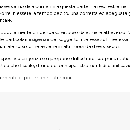
raversiamo da alcuni anni a questa parte, ha reso estremame
orre in essere, a tempo debito, una corretta ed adeguata g
ntale.
dubbiamente un percorso virtuoso da attuare attraverso l’uso
lle particolari
esigenze
del soggetto interessato. È necessar
niale, così come avviene in altri Paesi da diversi secoli.
ecifica esigenza e si propone di illustrare, seppur sintetica
ivilistico che fiscale, di uno dei principali strumenti di pianifi
trumento di protezione patrimoniale