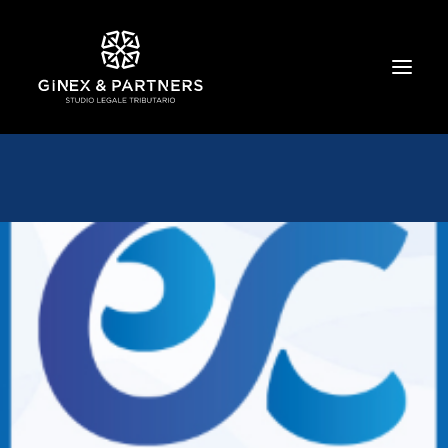
HOME
CHI SIAMO
TRIBUTARIO E PENALE TRIBUTARIO
GESTIONE E PROTEZIONE DEL PATRIMONIO
SOCIETARIO E CONTRATTUALISTICA
COMMERCIO INTERNAZIONALE
BANCARIO E FINANZIARIO
NEWS ED EVENTI