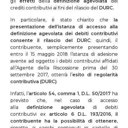
gli
effetti
della
definizione agevolata
dei
crediti contributivi ai fini del rilascio del
DURC.
In particolare, è stato chiarito che
la
presentazione dell’istanza di accesso alla
definizione agevolata dei debiti contributivi
consente il rilascio del DURC
: quindi, il
contribuente, semplicemente presentando
entro il 15 maggio 2018 l’istanza di adesione
avente ad oggetto i debiti contributivi affidati
all’Agente della Riscossione prima del 30
settembre 2017, otterrà l’
esito di regolarità
contributiva (DURC)
.
Infatti, l’
articolo 54, comma 1
,
D.L. 50/2017
ha
previsto che, nel caso di accesso
alla
definizione agevolata
di debiti
contributivi
ex
articolo 6 D.L. 193/2016
,
il
contribuente ha la
possibilità di ottenere
,
rispetto ai carichi contenuti in cartelle di