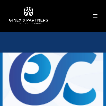
HOME
CHI SIAMO
TRIBUTARIO E PENALE TRIBUTARIO
GESTIONE E PROTEZIONE DEL PATRIMONIO
SOCIETARIO E CONTRATTUALISTICA
COMMERCIO INTERNAZIONALE
BANCARIO E FINANZIARIO
NEWS ED EVENTI