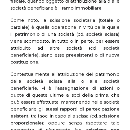
fiscale
, quando oggetto di attribuzione alla o alle
società beneficiarie è il
ramo immobiliare
.
Come noto, la
scissione societaria (totale o
parziale)
è quella operazione in virtù della quale
il
patrimonio
di una società (cd.
società scissa
)
viene scomposto, in tutto o in parte, per essere
attribuito ad altre società (cd.
società
beneficiarie
), siano esse
preesistenti o di nuova
costituzione
.
Contestualmente all’attribuzione del patrimonio
della
società scissa
alla o alle
società
beneficiarie
, vi è l’
assegnazione
di
azioni o
quote
di queste ultime ai soci della prima, che
può essere effettuata: mantenendo nelle società
beneficiarie gli
stessi rapporti di partecipazione
esistenti
tra i soci in capo alla scissa (cd.
scissione
proporzionale
); oppure senza rispettare tale
parametro di riferimento (cd.
scissione non