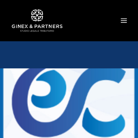
HOME
CHI SIAMO
TRIBUTARIO E PENALE TRIBUTARIO
GESTIONE E PROTEZIONE DEL PATRIMONIO
SOCIETARIO E CONTRATTUALISTICA
COMMERCIO INTERNAZIONALE
BANCARIO E FINANZIARIO
NEWS ED EVENTI