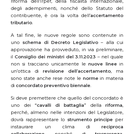
riforma dell’Irpef, della fiscalità internazionale,
degli adempimenti, nonché dello Statuto del
contribuente, è ora la volta dell’
accertamento
tributario
.
A tal fine, le nuove regole sono contenute in
uno
schema di Decreto Legislativo
– alla cui
approvazione ha provveduto, in via preliminare,
il
Consiglio dei ministri del 3.11.2023
– nel quale
non si tracciano unicamente le
nuove linee
in
un’ottica di
revisione dell’accertamento
, ma
sono state anche rese note le
norme
in materia
di
concordato preventivo biennale
.
Si deve premettere che quello del concordato è
uno dei
“cavalli di battaglia”
della
riforma
,
perché, almeno nelle intenzioni del Legislatore,
dovrà rappresentare lo
strumento principe
per
instaurare un clima di
reciproca
collaborazione,
nonché di
trasparenza
,