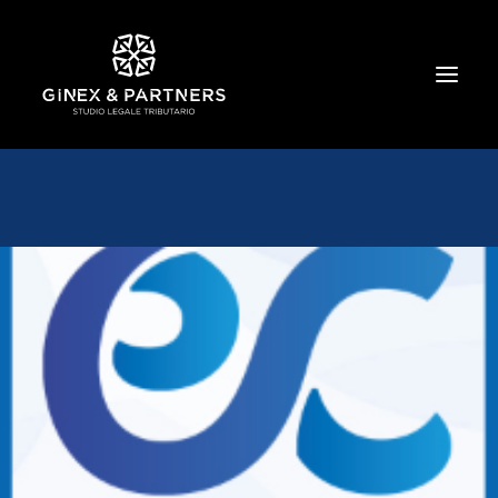
HOME
CHI SIAMO
TRIBUTARIO E PENALE TRIBUTARIO
GESTIONE E PROTEZIONE DEL PATRIMONIO
SOCIETARIO E CONTRATTUALISTICA
COMMERCIO INTERNAZIONALE
BANCARIO E FINANZIARIO
NEWS ED EVENTI