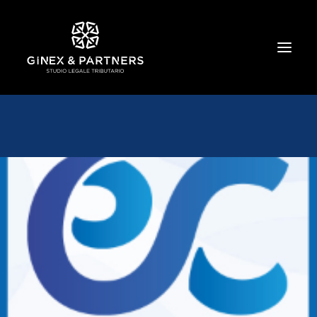
HOME
CHI SIAMO
TRIBUTARIO E PENALE TRIBUTARIO
GESTIONE E PROTEZIONE DEL PATRIMONIO
SOCIETARIO E CONTRATTUALISTICA
COMMERCIO INTERNAZIONALE
BANCARIO E FINANZIARIO
NEWS ED EVENTI