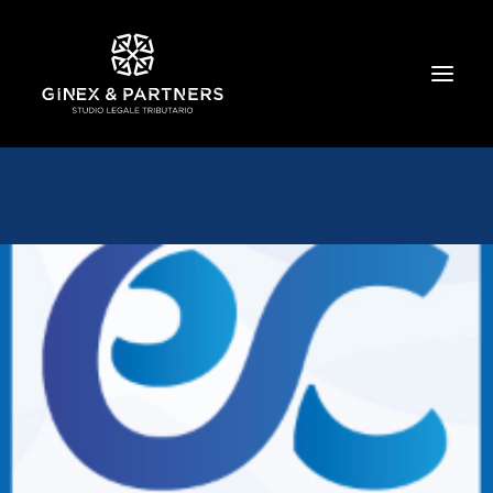
HOME
CHI SIAMO
TRIBUTARIO E PENALE TRIBUTARIO
GESTIONE E PROTEZIONE DEL PATRIMONIO
SOCIETARIO E CONTRATTUALISTICA
COMMERCIO INTERNAZIONALE
BANCARIO E FINANZIARIO
NEWS ED EVENTI