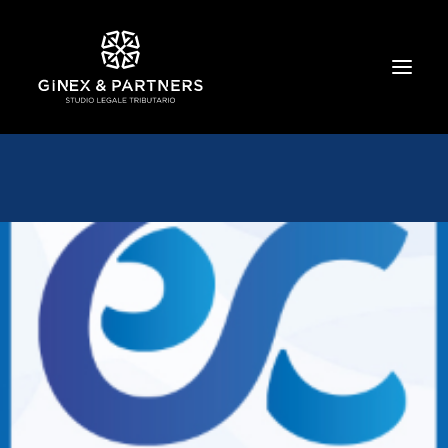
HOME
CHI SIAMO
TRIBUTARIO E PENALE TRIBUTARIO
GESTIONE E PROTEZIONE DEL PATRIMONIO
SOCIETARIO E CONTRATTUALISTICA
COMMERCIO INTERNAZIONALE
BANCARIO E FINANZIARIO
NEWS ED EVENTI