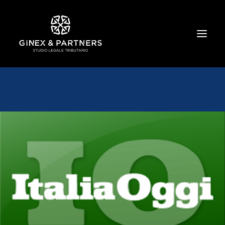
HOME
CHI SIAMO
TRIBUTARIO E PENALE TRIBUTARIO
GESTIONE E PROTEZIONE DEL PATRIMONIO
SOCIETARIO E CONTRATTUALISTICA
COMMERCIO INTERNAZIONALE
BANCARIO E FINANZIARIO
NEWS ED EVENTI