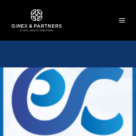
HOME
CHI SIAMO
TRIBUTARIO E PENALE TRIBUTARIO
GESTIONE E PROTEZIONE DEL PATRIMONIO
SOCIETARIO E CONTRATTUALISTICA
COMMERCIO INTERNAZIONALE
BANCARIO E FINANZIARIO
NEWS ED EVENTI