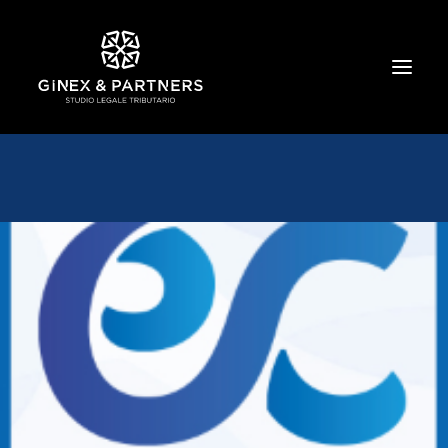
HOME
CHI SIAMO
TRIBUTARIO E PENALE TRIBUTARIO
GESTIONE E PROTEZIONE DEL PATRIMONIO
SOCIETARIO E CONTRATTUALISTICA
COMMERCIO INTERNAZIONALE
BANCARIO E FINANZIARIO
NEWS ED EVENTI