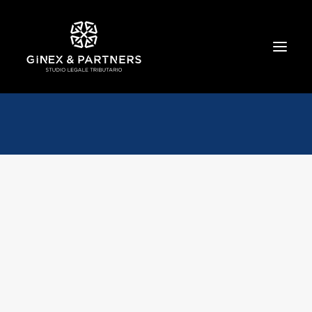
HOME
CHI SIAMO
TRIBUTARIO E PENALE TRIBUTARIO
GESTIONE E PROTEZIONE DEL PATRIMONIO
SOCIETARIO E CONTRATTUALISTICA
COMMERCIO INTERNAZIONALE
BANCARIO E FINANZIARIO
NEWS ED EVENTI