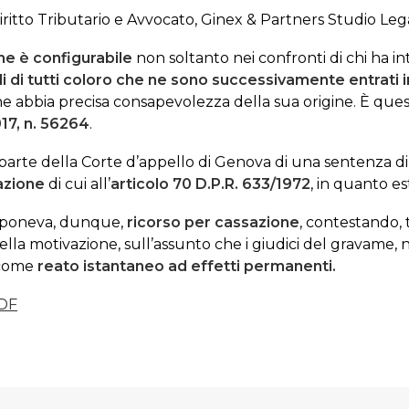
iritto Tributario e Avvocato, Ginex & Partners Studio Leg
one
è configurabile
non soltanto nei confronti di chi ha 
i di tutti coloro che ne sono successivamente entrati i
ne abbia precisa consapevolezza della sua origine. È quest
17, n. 56264
.
 parte della Corte d’appello di Genova di una sentenza d
azione
di cui all’
articolo
70 D.P.R. 633/1972
, in quanto e
oponeva, dunque,
ricorso per cassazione
, contestando, t
ella motivazione, sull’assunto che i giudici del gravame,
o come
reato istantaneo ad effetti permanenti.
DF