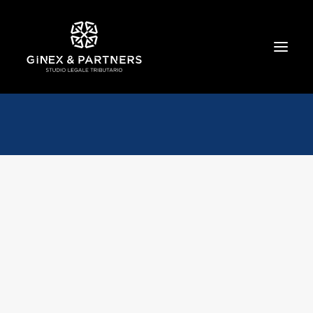
HOME
CHI SIAMO
TRIBUTARIO E PENALE TRIBUTARIO
GESTIONE E PROTEZIONE DEL PATRIMONIO
SOCIETARIO E CONTRATTUALISTICA
COMMERCIO INTERNAZIONALE
BANCARIO E FINANZIARIO
NEWS ED EVENTI