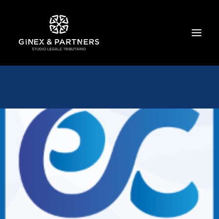
HOME
CHI SIAMO
TRIBUTARIO E PENALE TRIBUTARIO
GESTIONE E PROTEZIONE DEL PATRIMONIO
SOCIETARIO E CONTRATTUALISTICA
COMMERCIO INTERNAZIONALE
BANCARIO E FINANZIARIO
NEWS ED EVENTI