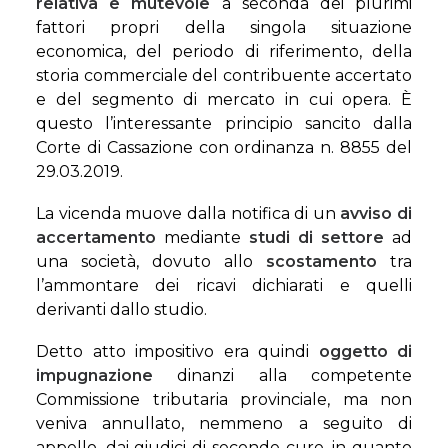
relativa e mutevole
a seconda dei plurimi
fattori propri della singola situazione
economica, del periodo di riferimento, della
storia commerciale del contribuente accertato
e del segmento di mercato in cui opera. È
questo l’interessante principio sancito dalla
Corte di Cassazione con ordinanza n. 8855 del
29.03.2019.
La vicenda muove dalla notifica di un
avviso di
accertamento
mediante
studi di settore
ad
una società, dovuto allo
scostamento
tra
l’ammontare dei ricavi dichiarati e quelli
derivanti dallo studio.
Detto atto impositivo era quindi
oggetto di
impugnazione
dinanzi alla competente
Commissione tributaria provinciale, ma non
veniva annullato, nemmeno a seguito di
appello, dai giudici di seconde cure, in quanto