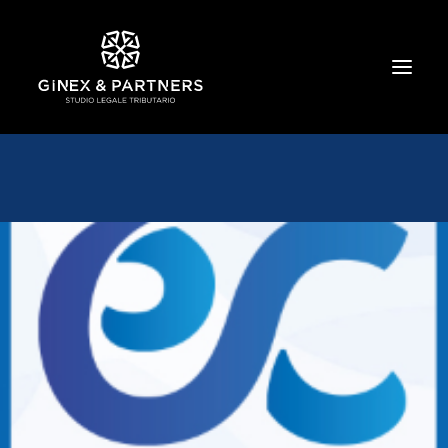
HOME
CHI SIAMO
TRIBUTARIO E PENALE TRIBUTARIO
GESTIONE E PROTEZIONE DEL PATRIMONIO
SOCIETARIO E CONTRATTUALISTICA
COMMERCIO INTERNAZIONALE
BANCARIO E FINANZIARIO
NEWS ED EVENTI