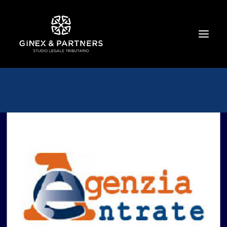
HOME
CHI SIAMO
TRIBUTARIO E PENALE TRIBUTARIO
GESTIONE E PROTEZIONE DEL PATRIMONIO
SOCIETARIO E CONTRATTUALISTICA
COMMERCIO INTERNAZIONALE
BANCARIO E FINANZIARIO
NEWS ED EVENTI