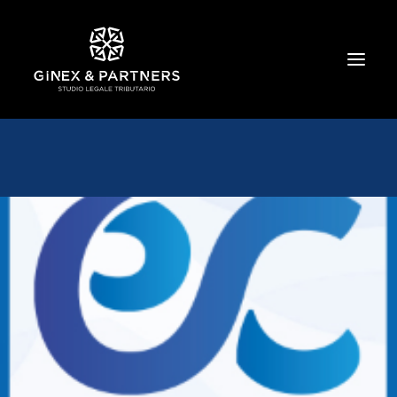
HOME
CHI SIAMO
TRIBUTARIO E PENALE TRIBUTARIO
GESTIONE E PROTEZIONE DEL PATRIMONIO
SOCIETARIO E CONTRATTUALISTICA
COMMERCIO INTERNAZIONALE
BANCARIO E FINANZIARIO
NEWS ED EVENTI