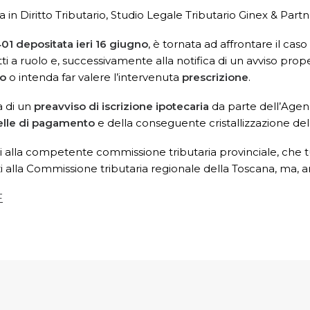
 in Diritto Tributario, Studio Legale Tributario Ginex & Part
01 depositata ieri 16 giugno
, è tornata ad affrontare il cas
itti a ruolo e, successivamente alla notifica di un avviso pr
to
o intenda far valere l’intervenuta
prescrizione
.
a di un
preavviso di iscrizione ipotecaria
da parte dell’Agenz
elle di pagamento
e della conseguente cristallizzazione del
 alla competente commissione tributaria provinciale, che tutt
 alla Commissione tributaria regionale della Toscana, ma, an
F