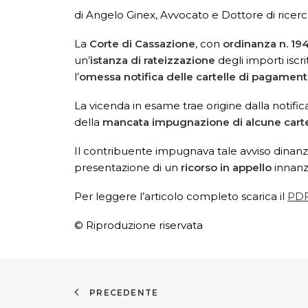
di Angelo Ginex, Avvocato e Dottore di ricerca
La
Corte di Cassazione
, con
ordinanza n. 194
un’
istanza di rateizzazione
degli importi iscr
l’
omessa notifica delle cartelle di pagamen
La vicenda in esame trae origine dalla notific
della
mancata impugnazione di alcune cart
Il contribuente impugnava tale avviso dinanzi
presentazione di un
ricorso in appello
innanzi
Per leggere l’articolo completo scarica il
PD
© Riproduzione riservata
PRECEDENTE