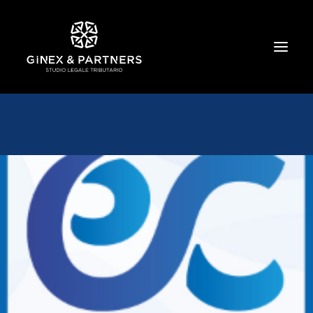
HOME
CHI SIAMO
TRIBUTARIO E PENALE TRIBUTARIO
GESTIONE E PROTEZIONE DEL PATRIMONIO
SOCIETARIO E CONTRATTUALISTICA
COMMERCIO INTERNAZIONALE
BANCARIO E FINANZIARIO
NEWS ED EVENTI