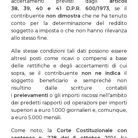
accertamenti previsti dagli
articoli
38
,
39
,
40
e
41
D.P.R. 600/1973
, se il
contribuente
non dimostra
che ne ha tenuto
conto per la determinazione del reddito
soggetto a imposta o che non hanno rilevanza
allo stesso fine.
Alle stesse condizioni tali dati possono essere
altresì posti come ricavi o compensi a base
delle rettifiche e degli accertamenti di cui
sopra, se il contribuente
non ne indica
il
soggetto beneficiario e sempreché non
risultino dalle scritture contabili
i
prelevamenti
o gli importi riscossi nell’ambito
dei predetti rapporti od operazioni per importi
superiori a euro 1.000 giornalieri e, comunque,
a euro 5.000 mensili.
Come noto, la
Corte Costituzionale con
sentenza n. 228 del 6 ottobre 2014
ha