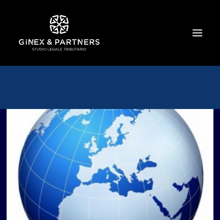
HOME
CHI SIAMO
TRIBUTARIO E PENALE TRIBUTARIO
GESTIONE E PROTEZIONE DEL PATRIMONIO
SOCIETARIO E CONTRATTUALISTICA
COMMERCIO INTERNAZIONALE
BANCARIO E FINANZIARIO
NEWS ED EVENTI