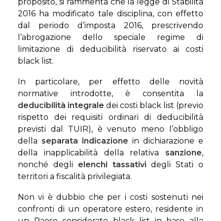
proposito, si rammenta che la legge di Stabilità
2016 ha modificato tale disciplina, con effetto
dal periodo d’imposta 2016, prescrivendo
l’abrogazione dello speciale regime di
limitazione di deducibilità riservato ai costi
black list.
In particolare, per effetto delle novità
normative introdotte, è consentita la
deducibilità integrale
dei costi black list (previo
rispetto dei requisiti ordinari di deducibilità
previsti dal TUIR), è venuto meno l’obbligo
della
separata indicazione
in dichiarazione e
della inapplicabilità della relativa
sanzione
,
nonché degli
elenchi tassativi
degli Stati o
territori a fiscalità privilegiata.
Non vi è dubbio che per i costi sostenuti nei
confronti di un operatore estero, residente in
un Paese considerato black list in base alla