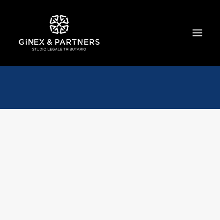
HOME
CHI SIAMO
TRIBUTARIO E PENALE TRIBUTARIO
GESTIONE E PROTEZIONE DEL PATRIMONIO
SOCIETARIO E CONTRATTUALISTICA
COMMERCIO INTERNAZIONALE
BANCARIO E FINANZIARIO
NEWS ED EVENTI