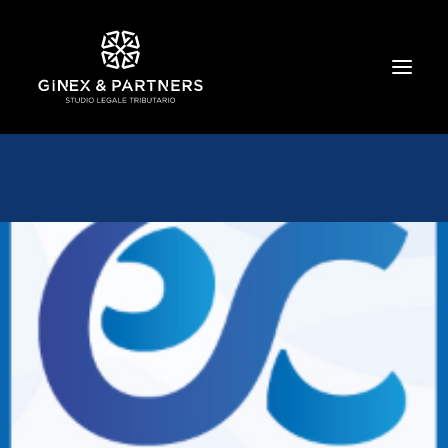
HOME
CHI SIAMO
TRIBUTARIO E PENALE TRIBUTARIO
GESTIONE E PROTEZIONE DEL PATRIMONIO
SOCIETARIO E CONTRATTUALISTICA
COMMERCIO INTERNAZIONALE
BANCARIO E FINANZIARIO
NEWS ED EVENTI