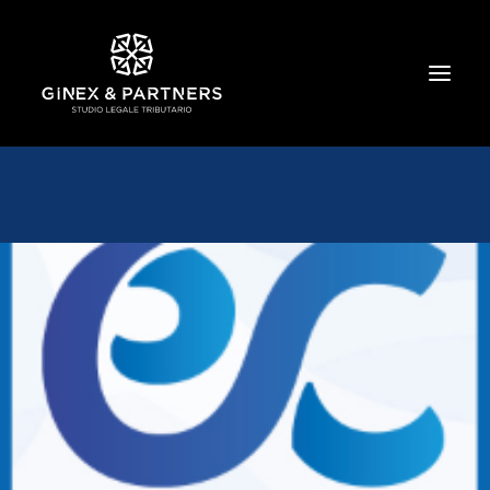
HOME
CHI SIAMO
TRIBUTARIO E PENALE TRIBUTARIO
GESTIONE E PROTEZIONE DEL PATRIMONIO
SOCIETARIO E CONTRATTUALISTICA
COMMERCIO INTERNAZIONALE
BANCARIO E FINANZIARIO
NEWS ED EVENTI