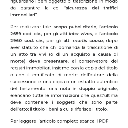
riguardano i beni oggetto di trascrizione, in modo
da garantire la cd. “
sicurezza dei traffici
immobiliari
”.
Per realizzare tale
scopo pubblicitario
, l’
articolo
2659 cod. civ.
, per gli
atti
inter vivos
, e l’
articolo
2960 cod. civ.
, per gli
atti
mortis causa
, dopo
aver statuito che chi domanda la trascrizione di
un
atto tra vivi
(o di un
acquisto a causa di
morte)
deve presentare
, al conservatore dei
registri immobiliari, insieme con la copia del titolo
o con il certificato di morte dell’autore della
successione e una copia o un estratto autentico
del testamento, una
nota in doppio originale
,
elencano tutte le
informazioni
che quest’ultima
deve contenere i
soggetti
che sono parte
dell’atto; il
titolo
; i
beni
a cui si riferisce il titolo.
Per leggere l’articolo completo scarica il
PDF