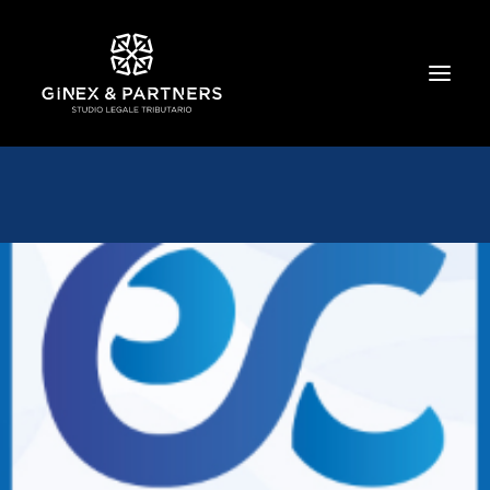
HOME
CHI SIAMO
TRIBUTARIO E PENALE TRIBUTARIO
GESTIONE E PROTEZIONE DEL PATRIMONIO
SOCIETARIO E CONTRATTUALISTICA
COMMERCIO INTERNAZIONALE
BANCARIO E FINANZIARIO
NEWS ED EVENTI