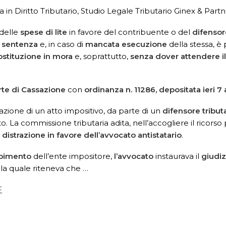
 in Diritto Tributario, Studio Legale Tributario Ginex & Part
 delle
spese di lite
in favore del contribuente o del
difensor
a sentenza
e, in caso di
mancata esecuzione
della stessa, è
ostituzione in mora
e, soprattutto,
senza dover attendere il
rte di Cassazione
con
ordinanza n. 11286, depositata ieri 7 
zione di un atto impositivo, da parte di un
difensore tribut
to. La commissione tributaria adita, nell’accogliere il ricors
 distrazione in favore dell’avvocato
antistatario
.
pimento
dell’ente impositore,
l’avvocato
instaurava il
giudiz
 la quale riteneva che …
F