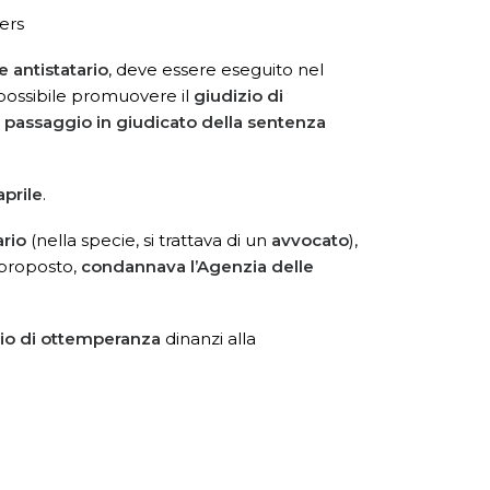
ners
e antistatario
, deve essere eseguito nel
 possibile promuovere il
giudizio di
 passaggio in giudicato della sentenza
aprile
.
ario
(nella specie, si trattava di un
avvocato
),
o proposto,
condannava l’Agenzia delle
io di ottemperanza
dinanzi alla